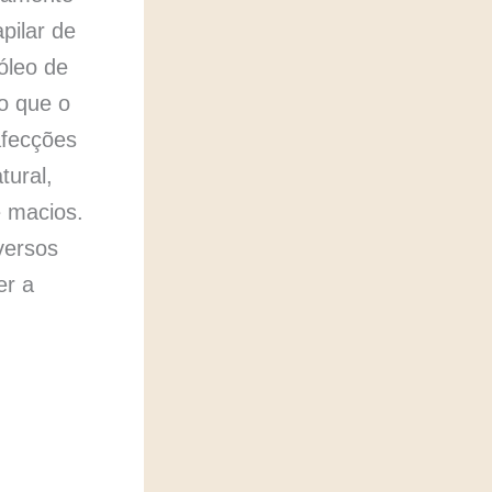
pilar de
óleo de
 o que o
afecções
ural,
e macios.
versos
er a