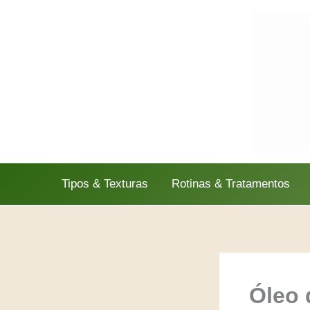
Ir
para
o
conteúdo
Tipos & Texturas
Rotinas & Tratamentos
Óleo 