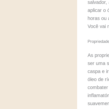
salvador, 
aplicar o 
horas ou 
Você vai n
Propriedade
As propri
ser uma s
caspa e i
óleo de r
combater 
inflamató
suavement