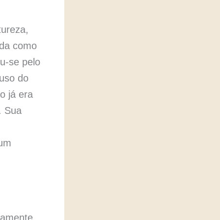
tureza,
ida como
ou-se pelo
 uso do
o já era
. Sua
 um
ramente