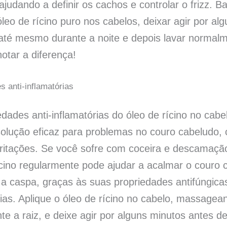
ajudando a definir os cachos e controlar o frizz. B
óleo de rícino puro nos cabelos, deixar agir por al
até mesmo durante a noite e depois lavar normalm
otar a diferença!
s anti-inflamatórias
edades anti-inflamatórias do óleo de rícino no cab
olução eficaz para problemas no couro cabeludo,
rritações. Se você sofre com coceira e descamação
ícino regularmente pode ajudar a acalmar o couro 
a caspa, graças às suas propriedades antifúngicas
rias. Aplique o óleo de rícino no cabelo, massagea
e a raiz, e deixe agir por alguns minutos antes de