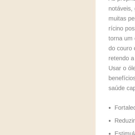
notáveis,
muitas pe
rícino pos
torna um 
do couro 
retendo a
Usar o ól
benefício
saúde cap
Fortalec
Reduzir
Estimul