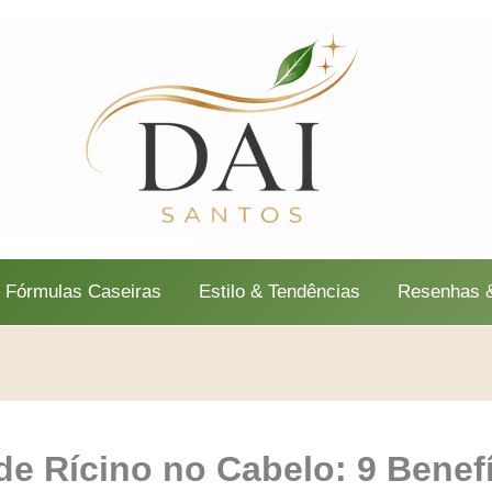
Fórmulas Caseiras
Estilo & Tendências
Resenhas &
de Rícino no Cabelo: 9 Benef