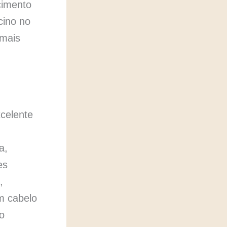
cimento
cino no
 mais
xcelente
a,
es
,
m cabelo
o