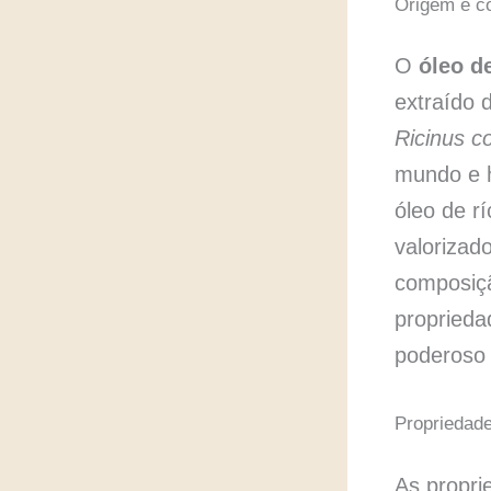
Origem e co
O
óleo d
extraído 
Ricinus 
mundo e h
óleo de r
valorizad
composiçã
proprieda
poderoso 
Propriedade
As propr