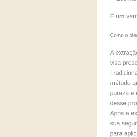
É um ver
Como o óleo
A extraçã
visa pres
Tradicion
método qu
pureza e 
desse pro
Após a ex
sua segur
para aplic