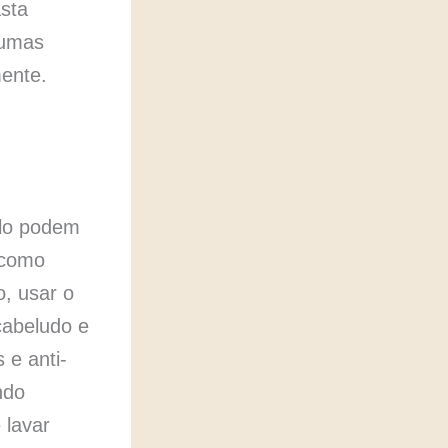
asta
gumas
ente.
elo podem
 como
, usar o
cabeludo e
 e anti-
ndo
 lavar