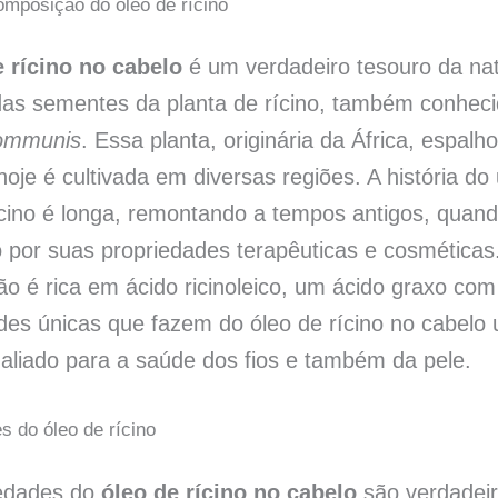
mposição do óleo de rícino
e rícino no cabelo
é um verdadeiro tesouro da na
das sementes da planta de rícino, também conhec
communis
. Essa planta, originária da África, espalh
oje é cultivada em diversas regiões. A história do
ícino é longa, remontando a tempos antigos, quand
o por suas propriedades terapêuticas e cosméticas
o é rica em ácido ricinoleico, um ácido graxo com
des únicas que fazem do óleo de rícino no cabelo
aliado para a saúde dos fios e também da pele.
s do óleo de rícino
iedades do
óleo de rícino no cabelo
são verdadei