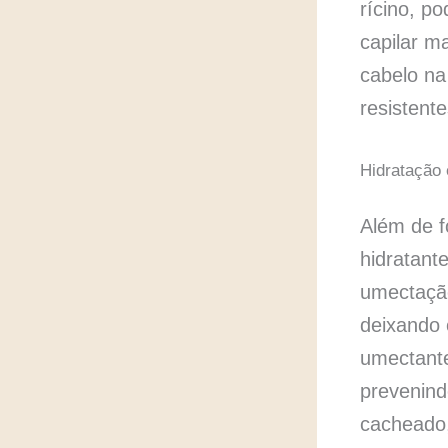
rícino, p
capilar ma
cabelo na 
resistent
Hidratação 
Além de fo
hidratante
umectação
deixando 
umectante
prevenind
cacheado,