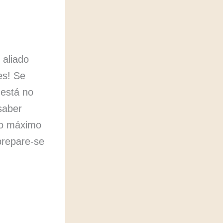
 aliado
es! Se
 está no
saber
ao máximo
prepare-se