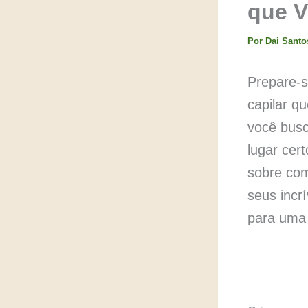
que V
Por
Dai Sant
Prepare-s
capilar qu
você busc
lugar cer
sobre co
seus incr
para uma 