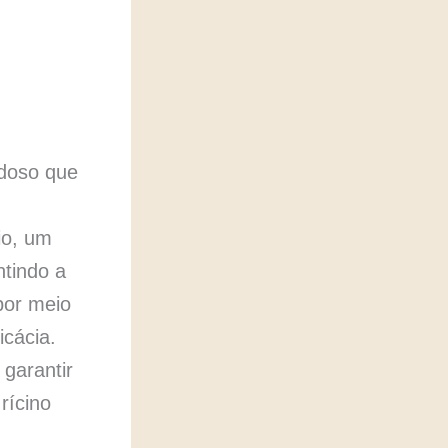
adoso que
io, um
ntindo a
por meio
icácia.
 garantir
rícino