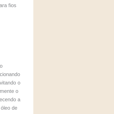
ara fios
ro
rcionando
vitando o
emente o
lecendo a
 óleo de