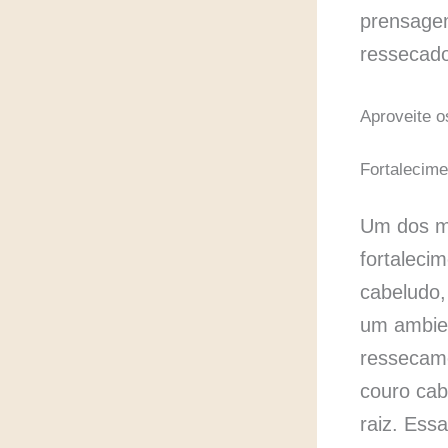
prensagem
ressecado
Aproveite o
Fortalecime
Um dos ma
fortalecim
cabeludo,
um ambien
ressecame
couro cab
raiz. Ess