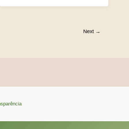
Next
→
nsparência