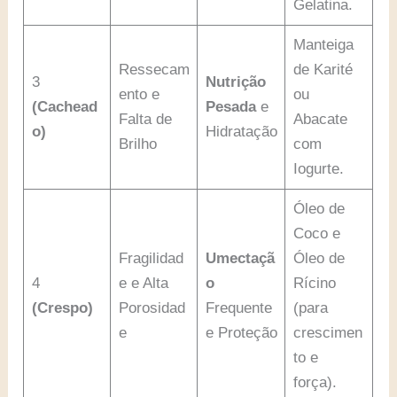
Gelatina.
Manteiga
Ressecam
de Karité
3
Nutrição
ento e
ou
(Cachead
Pesada
e
Falta de
Abacate
o)
Hidratação
Brilho
com
Iogurte.
Óleo de
Coco e
Fragilidad
Umectaçã
Óleo de
4
e e Alta
o
Rícino
(Crespo)
Porosidad
Frequente
(para
e
e Proteção
crescimen
to e
força).