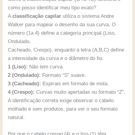
como posso identificar meu tipo exato?
A
classificação capilar
utiliza o sistema Andre
Walker para mapear o desenho da sua curva. O
número (1a 4) define a categoria principal (Liso,
Ondulado,
Cacheado, Crespo), enquanto a letra (A,B,C) define
a intensidade da curva e o diâmetro do fio.
1 (Liso):
Não tem curva.
2 (Ondulado):
Formato “S” suave.
3 (Cacheado):
Espirais em formato de mola.
4 (Crespo):
Curvas muito apertadas ou formato “Z”.
A identificação correta exige observar o cabelo
molhado e sem produtos, para ver o seu formato
natural.
Por que o cabelo crespo (4) e o liso (1) têm