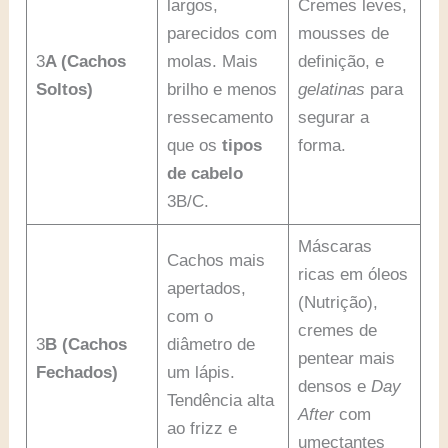
largos,
Cremes leves,
parecidos com
mousses de
3
A (Cachos
molas. Mais
definição, e
Soltos)
brilho e menos
gelatinas
para
ressecamento
segurar a
que os
tipos
forma.
de cabelo
3B/C.
Máscaras
Cachos mais
ricas em óleos
apertados,
(Nutrição),
com o
cremes de
3
B (Cachos
diâmetro de
pentear mais
Fechados)
um lápis.
densos e
Day
Tendência alta
After
com
ao frizz e
umectantes