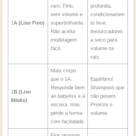
raro. Fino,
profunda,
sem volume e
condicionamen
1
A (Liso Fino)
superbrilhante.
to leve,
Não aceita
texturizadores
modelagem
a seco para
fácil.
volume na
raiz.
Mais corpo
que o 1A.
Equilíbrio!
Responde bem
Shampoos que
1
B (Liso
ao babyliss e à
não pesem.
Médio)
escova, mas
Priorize o
perde a forma
volume.
com facilidade.
Fios grossos,