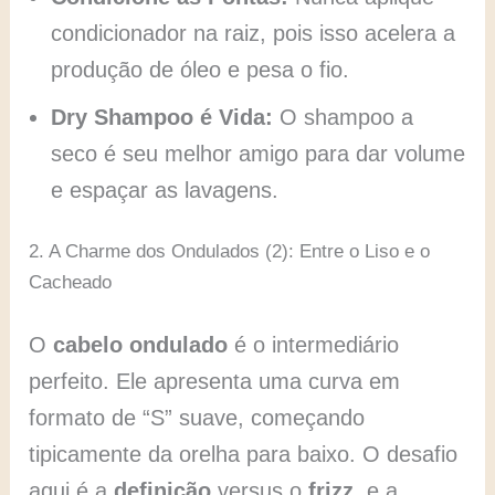
condicionador na raiz, pois isso acelera a
produção de óleo e pesa o fio.
Dry Shampoo é Vida:
O shampoo a
seco é seu melhor amigo para dar volume
e espaçar as lavagens.
2. A Charme dos Ondulados (2): Entre o Liso e o
Cacheado
O
cabelo ondulado
é o intermediário
perfeito. Ele apresenta uma curva em
formato de “S” suave, começando
tipicamente da orelha para baixo. O desafio
aqui é a
definição
versus o
frizz
, e a