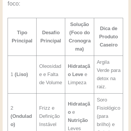
foco:
Solução
Dica de
Tipo
Desafio
(Foco do
Produto
Principal
Principal
Cronogra
Caseiro
ma)
Argila
Oleosidad
Hidrataçã
Verde para
1
(Liso)
e e Falta
o Leve
e
detox na
de Volume
Limpeza
raiz.
Soro
Hidrataçã
2
Frizz e
Fisiológico
o
e
(Ondulad
Definição
(para
Nutrição
o)
Instável
brilho) e
Leves