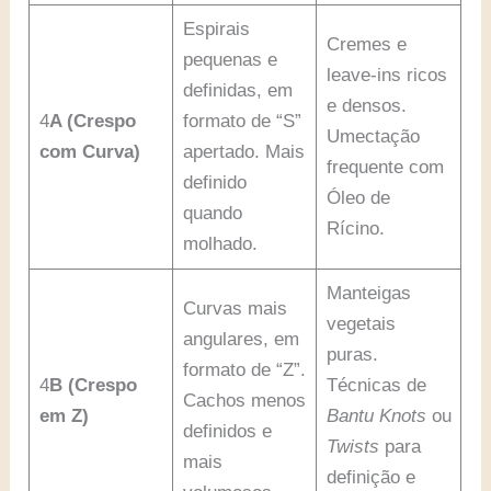
Espirais
Cremes e
pequenas e
leave-ins ricos
definidas, em
e densos.
4
A (Crespo
formato de “S”
Umectação
com Curva)
apertado. Mais
frequente com
definido
Óleo de
quando
Rícino.
molhado.
Manteigas
Curvas mais
vegetais
angulares, em
puras.
formato de “Z”.
4
B (Crespo
Técnicas de
Cachos menos
em Z)
Bantu Knots
ou
definidos e
Twists
para
mais
definição e