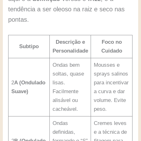
tendência a ser oleoso na raiz e seco nas
pontas.
Descrição e
Foco no
Subtipo
Personalidade
Cuidado
Ondas bem
Mousses e
soltas, quase
sprays salinos
2
A (Ondulado
lisas.
para incentivar
Suave)
Facilmente
a curva e dar
alisável ou
volume. Evite
cacheável.
peso.
Ondas
Cremes leves
definidas,
e a técnica de
2
B (Ondulado
formando o “S”
fitagem
para