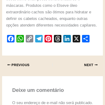
máscaras. Produtos como o Elseve óleo
extraordinário cachos são ótimos para hidratar e
definir os cabelos cacheados, enquanto outras
opções atendem diferentes necessidades capilares.
F
W
C
T
Pi
T
Li
X
S
a
h
o
el
nt
hr
n
h
c
at
p
e
er
e
k
ar
e
s
y
gr
e
a
e
e
PREVIOUS
NEXT
b
A
Li
a
st
d
dI
o
p
n
m
s
n
o
p
k
k
Deixe um comentário
O seu endereço de e-mail não será publicado.