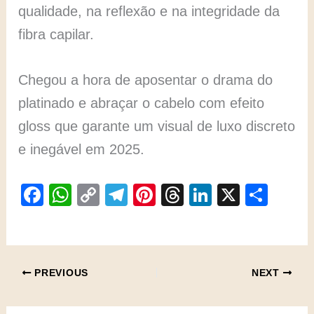
qualidade, na reflexão e na integridade da
fibra capilar.
Chegou a hora de aposentar o drama do
platinado e abraçar o cabelo com efeito
gloss que garante um visual de luxo discreto
e inegável em 2025.
F
W
C
T
Pi
T
Li
X
S
a
h
o
el
nt
hr
n
h
c
at
p
e
er
e
k
ar
e
s
y
gr
e
a
e
e
PREVIOUS
NEXT
b
A
Li
a
st
d
dI
o
p
n
m
s
n