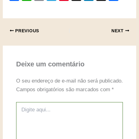
a
h
o
el
nt
hr
n
h
c
at
p
e
er
e
k
ar
e
s
y
gr
e
a
e
e
PREVIOUS
NEXT
b
A
Li
a
st
d
dI
o
p
n
m
s
n
o
p
k
k
Deixe um comentário
O seu endereço de e-mail não será publicado.
Campos obrigatórios são marcados com
*
Digite
aqui...