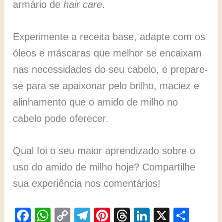
armário de
hair care
.
Experimente a receita base, adapte com os
óleos e máscaras que melhor se encaixam
nas necessidades do seu cabelo, e prepare-
se para se apaixonar pelo brilho, maciez e
alinhamento que o amido de milho no
cabelo pode oferecer.
Qual foi o seu maior aprendizado sobre o
uso do amido de milho hoje? Compartilhe
sua experiência nos comentários!
F
W
C
T
Pi
T
Li
X
S